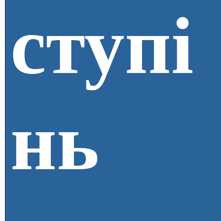
ступі
нь