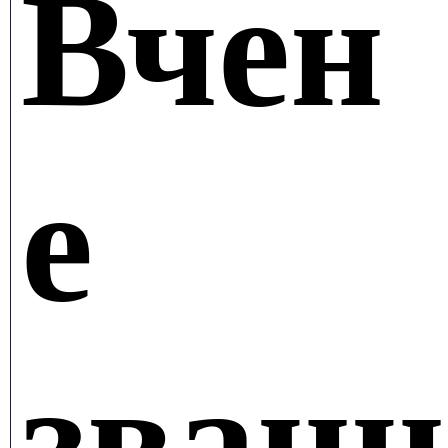
Вчен
е
званн