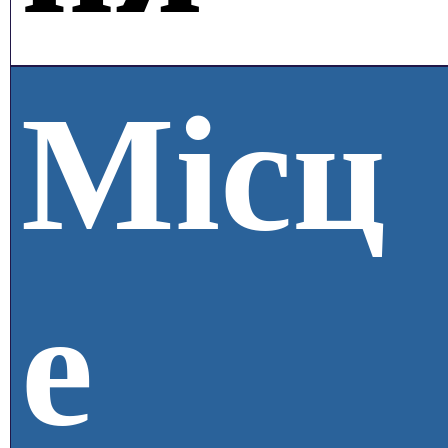
Місц
е