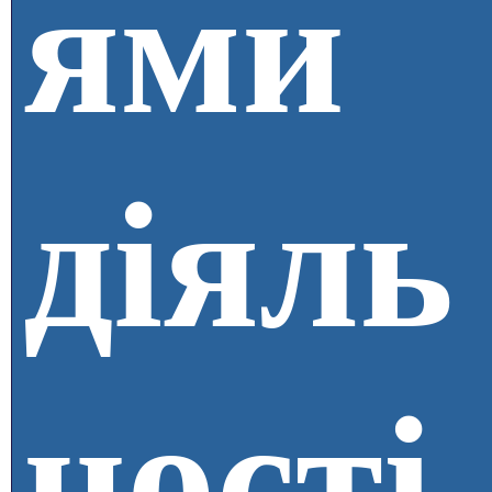
ями
діяль
ності