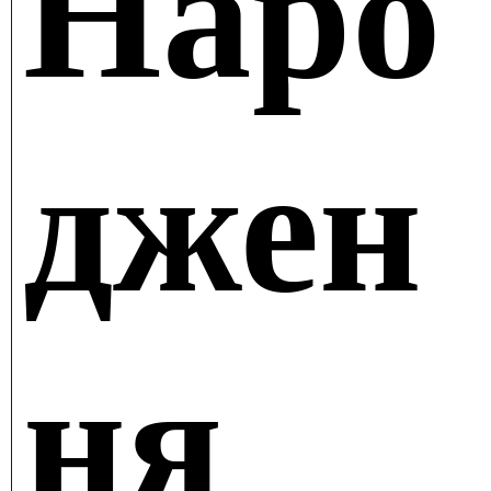
Наро
джен
ня