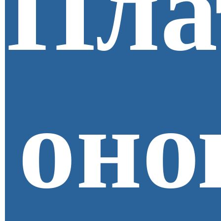
Пла
оно