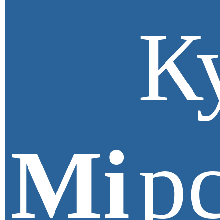
К
Мі
р