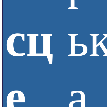
сц
ь
е
а