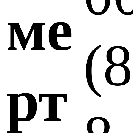
ме
(
8
рт