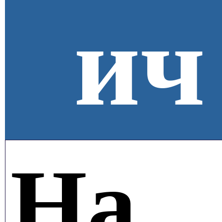
ич
На