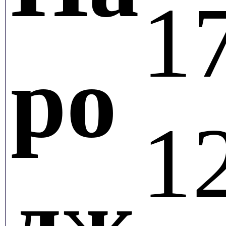
17
ро
12
дж