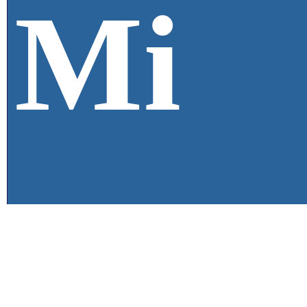
Мі
сц