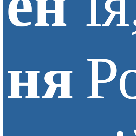
ен
ія
ня
Р