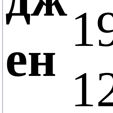
1
ен
1