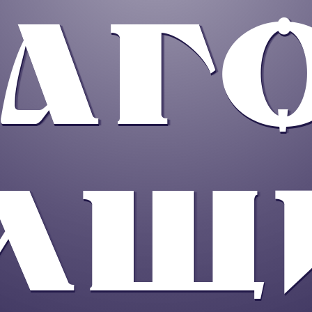
АГО
МЩ