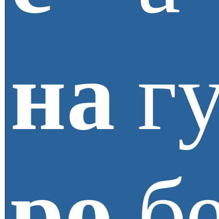
на
г
ро
б