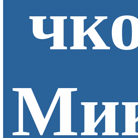
чк
Ми