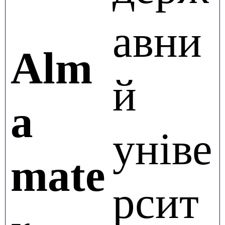
авни
Alm
й
a
уніве
mate
рсит