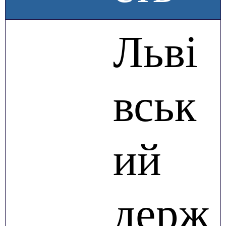
Льві
вськ
ий
держ