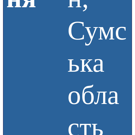
Сумс
ька
обла
сть