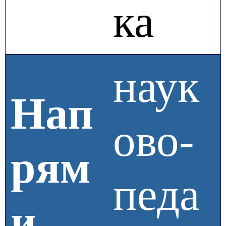
ка
наук
Нап
ово-
рям
педа
и