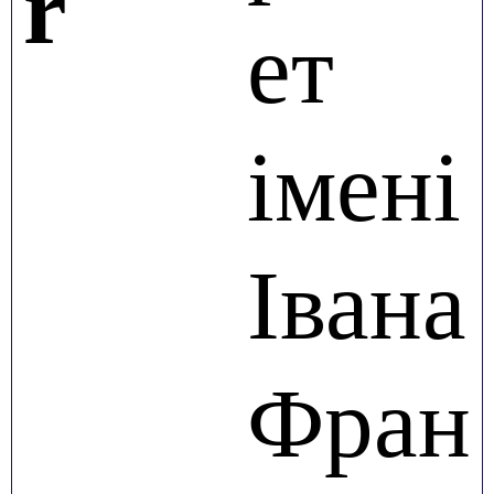
r
ет
імені
Івана
Фран