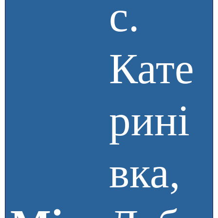
с.
Кате
рині
вка,