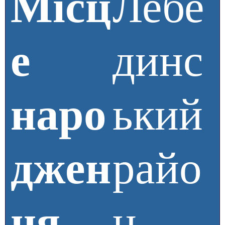
Місц
Лебе
е
динс
наро
ький
джен
райо
ня
н,