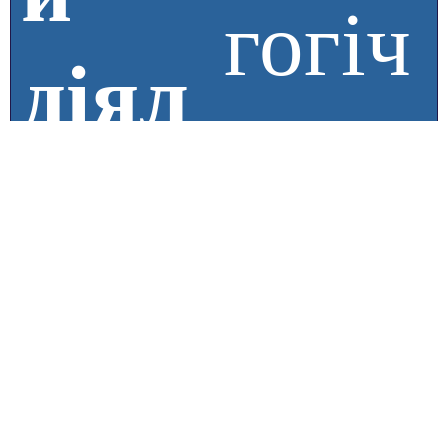
гогіч
діял
на
ьнос
діяль
ті
ність