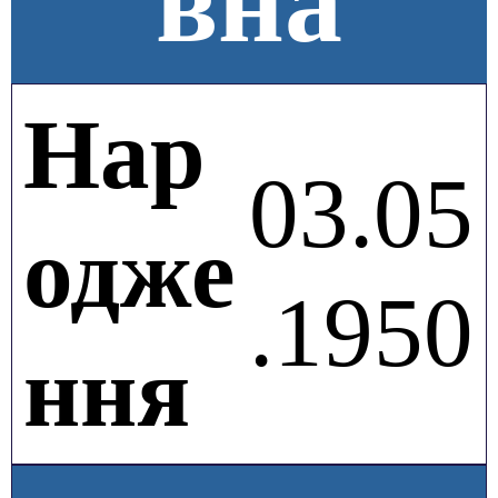
вна
Нар
03.05
одже
.1950
ння