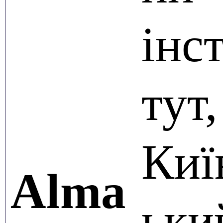
інс
тут,
Киї
Alma
ьки