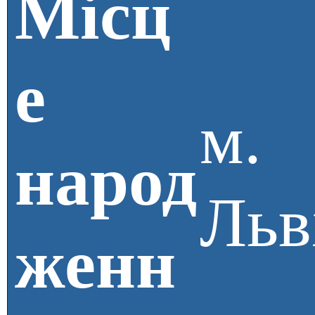
Місц
е
м.
народ
Льв
женн