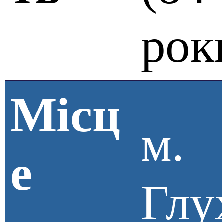
рок
Місц
м.
е
Глу