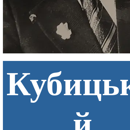
Кубиць
й