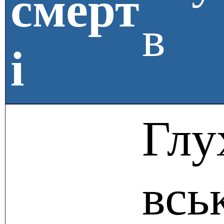
смерт
в
і
Глу
всь