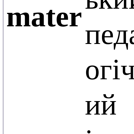
mater
пед
огі
ий