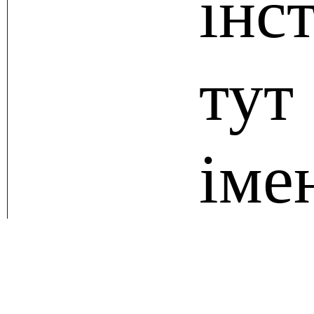
інс
тут
іме
М.