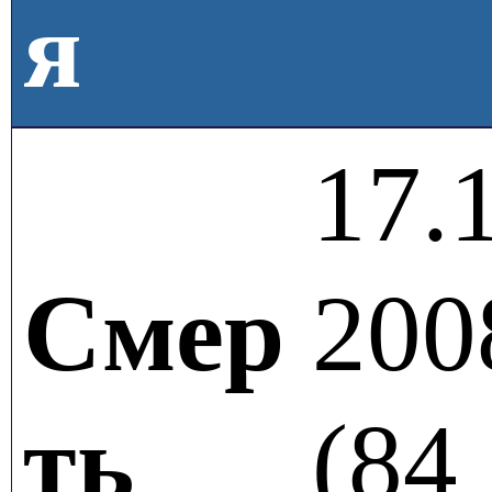
я
17.
Смер
200
ть
(
84