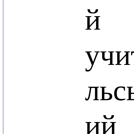
й
учи
льс
ий