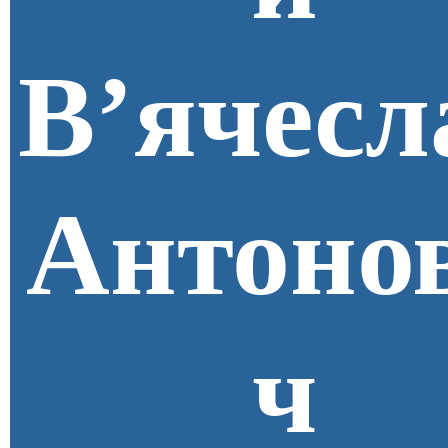
В’ячесл
Антоно
ч