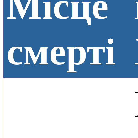
Місце
смерті