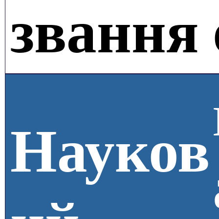
звання
Науков