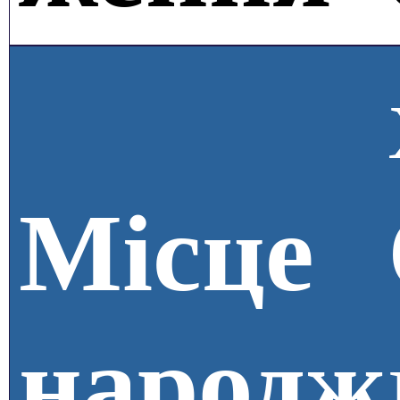
Місце
народж