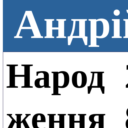
Андрі
Народ
ження