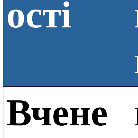
ості
Вчене