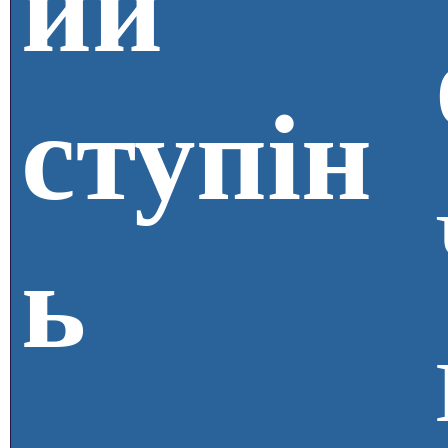
ий
ступін
ь