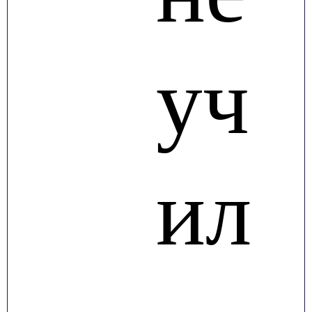
уч
ил