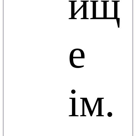
ищ
е
ім.