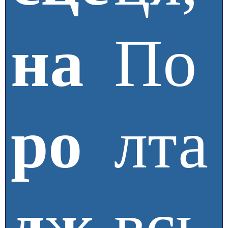
на
По
ро
лта
дж
всь