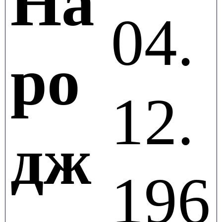
На
04.
ро
12.
дж
196