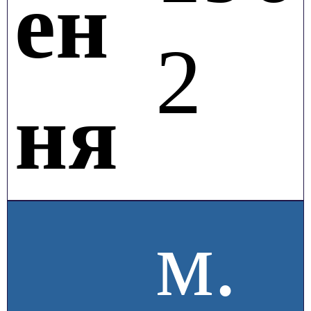
ен
2
ня
м.