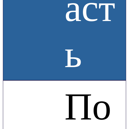
аст
ь
По