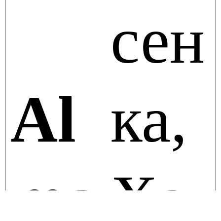
сен
Al
ка,
ma
Ха