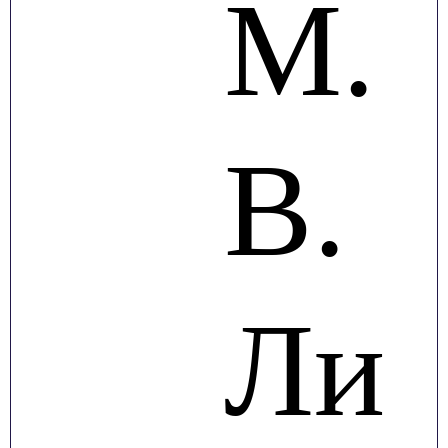
М.
В.
Ли