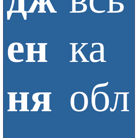
ен
ка
ня
обл