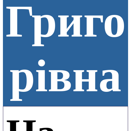
Григо
рівна