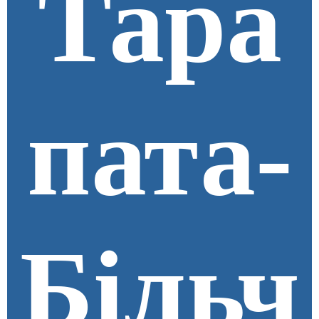
Тара
пата-
Більч