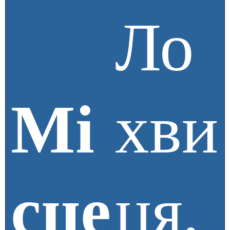
Ло
Мі
хви
сце
ця,