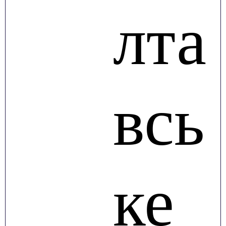
лта
всь
ке