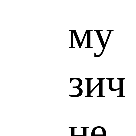
му
зич
не