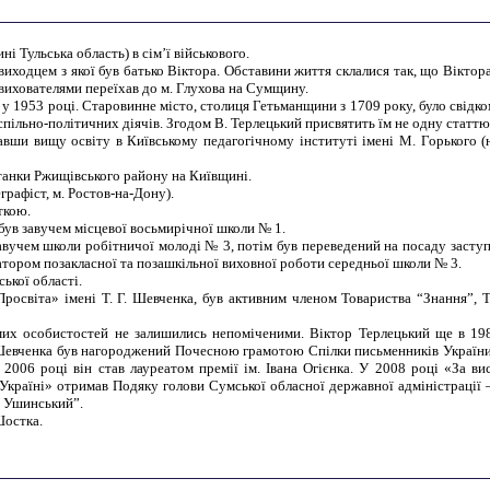
і Тульська область) в сім’ї військового.
иходцем з якої був батько Віктора. Обставини життя склалися так, що Віктор
з вихователями переїхав до м. Глухова на Сумщину.
в у 1953 році. Старовинне місто, столиця Гетьманщини з 1709 року, було свідко
успільно-політичних діячів. Згодом В. Терлецький присвятить їм не одну статтю,
вши вищу освіту в Київському педагогічному інституті імені М. Горького (
Станки Ржищівського району на Київщині.
графіст, м. Ростов-на-Дону).
сткою.
був завучем місцевої восьмирічної школи № 1.
учем школи робітничої молоді № 3, потім був переведений на посаду заступ
затором позакласної та позашкільної виховної роботи середньої школи № 3.
ської області.
росвіта» імені Т. Г. Шевченка, був активним членом Товариства “Знання”, 
мих особистостей не залишились непоміченими. Віктор Терлецький ще в 198
. Шевченка був нагороджений Почесною грамотою Спілки письменників України
2006 році він став лауреатом премії ім. Івана Огієнка. У 2008 році «За вис
 Україні» отримав Подяку голови Сумської обласної державної адміністрації 
. Ушинський”.
Шостка.