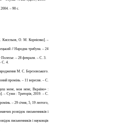
2004. – 90 с.
І. Кисельов, О. М. Корнієнко]. –
ецький // Народна трибуна. – 24
 Полесье. – 28 февраля. – С. 3.
– С. 4.
народження М. С. Березовського.
оний промінь. – 11 вересня. – С.
деш мене, моя нене, Вкраїно» :
. – Суми : Триторія, 2019. – С.
мінь. – 29 січня, 5, 19 лютого,
єзнавчих розвідок письменників і
озвідок письменників і науковців
.