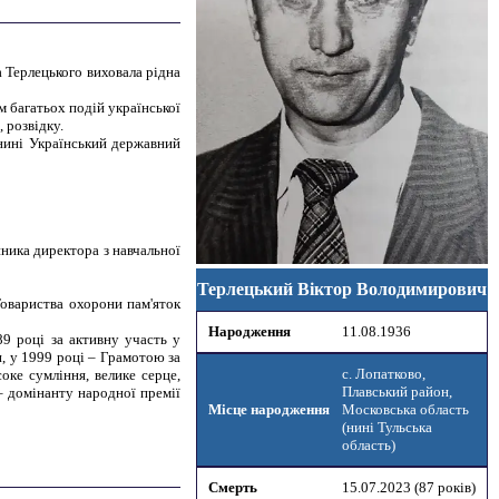
а Терлецького виховала рідна
м багатьох подій української
 розвідку.
нині Український державний
ника директора з навчальної
Терлецький Віктор Володимирович
Товариства охорони пам'яток
Народження
11.08.1936
9 році за активну участь у
, у 1999 році – Грамотою за
с. Лопатково,
оке сумління, велике серце,
Плавський район,
– домінанту народної премії
Місце народження
Московська область
(нині Тульська
область)
Смерть
15.07.2023
(
87 років
)