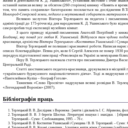
жизни и деятельности К. Д. Ушинського», установив листовне і очне знайом
останній написав велику за обсягом (260 сторінок) книжку «Память и время.
том, что память сохранила» багаторазово посилається на дослідження В.Т
Новгород-Северской земли, педагог и неутомимый собиратель материалов
Великою заслугою Віктора Терлецького як педагога і письменни
адміністрації до 175-річчя від дня народження К. Д. Ушинського було відно
сам розробив тоді експозиції музейних кімнат.
З цього приводу відомий письменник Анатолій Погрібний у книжці
Богданці, яку понад усе любив К. Ушинський. Відбулася там чудова поді
краєзнавця, архівіста Віктора Терлецького «Костянтин Ушинський і Сумщ
Віктор Терлецький не полишав і краєзнавчої роботи. Написав нарис 
описах білогвардійців». Певна річ, коли б Сергій Алексеев не помер 1930 р
передрук підготовленої ним праці «Революція на Україні за мемуарами білих
Перу В. Терлецького належала стаття про письменника Дмитра Василь
Центральній Раді.
Статті шосткинського педагога
-
краєзнавця, друкувалися в місцевій 
«українського буржуазного націоналістичного діяча». Тоді ж видрукував с
«Пантелеймон Куліш – біограф Гоголя».
Тижневик «Слово Просвіти» надрукував великі розвідки В. Терлець
«Легендарний Вороніж» (2007).
Бібліографія праць
Терлецький В. В. Дослідник з Воронежа : [життя і діяльність І. С. Абрамова, фо
Терлецький В. В. З берегів Шостки. Літературні пошуки і знахідки. : [збірн
Терлецький.– Суми : Слобожанщина, 1995. – 76 с.
Терлецький В. В. Костянтин Ушинський і Сумщина / В. В. Терлецький. – Суми : Со
Терлецький В. В. Кохані славетних : [сторінки життя жінок Сумщини (здебільшо