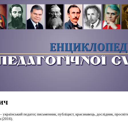
ЕНЦИКЛОПЕД
ПЕДАГОГІЧНОЇ 
ич
– український педагог, письменник, публіцист, краєзнавець, дослідник, просвіт
 (2016).