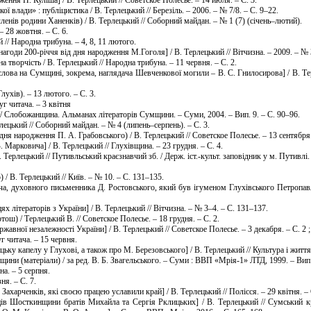
 влади» : публіцистика / В. Терлецький // Березіль. – 2006. – № 7/8. – С. 9–22.
членів родини Ханенків) / В. Терлецький // Соборний майдан. – № 1 (7) (січень–лютий).
– 28 жовтня. – С. 6.
й // Народна трибуна. – 4, 8, 11 лютого.
агоди 200-річчя від дня народження М.Гоголя] / В. Терлецький // Вітчизна. – 2009. – № 3
 творчість / В. Терлецький // Народна трибуна. – 11 червня. – С. 2.
лова на Сумщині, зокрема, наглядача Шевченкової могили – В. С. Гнилосирова] / В. Те
ухів). – 13 лютого. – С. 3.
г читача. – 3 квітня
 // Слобожанщина. Альманах літераторів Сумщини. – Суми, 2004. – Вип. 9. – С. 90–96.
ецький // Соборний майдан. – № 4 (липень–серпень). – С. 3.
ня народження П. А. Грабовського) / В. Терлецький // Советское Полесье. – 13 сентября.
Марковича] / В. Терлецький // Глухівщина. – 23 грудня. – С. 4.
Терлецький // Путивльський краєзнавчий зб. / Держ. іст.-культ. заповідник у м. Путивлі.
 / В. Терлецький // Київ. – № 10. – С. 131–135.
яча, духовного письменника Д. Ростовського, який був ігуменом Глухівського Петропав
х літераторів з України] / В. Терлецький // Вітчизна. – № 3–4. – С. 131–137.
ош) / Терлецький В. // Советское Полесье. – 18 грудня. – С. 2.
ної незалежності України] / В. Терлецький // Советское Полесье. – 3 декабря. – С. 2 ; 
г читача. – 15 червня.
цьку капелу у Глухові, а також про М. Березовського] / В. Терлецький // Культура і життя
и (матеріали) / за ред. В. Б. Звагельського. – Суми : ВВП «Мрія-1» ЛТД, 1999. – Вип. ІІ
а. – 5 серпня.
ня. – С. 7.
ахарченків, які своєю працею уславили край] / В. Терлецький // Полісся. – 29 квітня. – 
ців Шосткинщини братів Михайла та Сергія Рклицьких] / В. Терлецький // Сумський кра