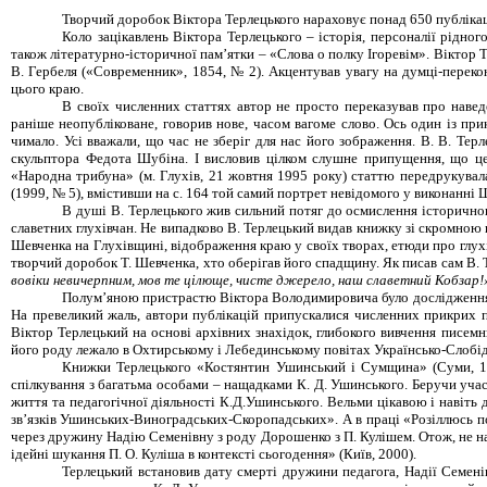
Творчий доробок Віктора Терлецького нараховує понад 650 публікац
Коло зацікавлень Віктора Терлецького – історія, персоналії рідног
також літературно-історичної пам’ятки – «Слова о полку Ігоревім». Віктор
В. Гербеля («Современник», 1854, № 2). Акцентував увагу на думці-перек
цього краю.
В своїх численних статтях автор не просто переказував про навед
раніше неопубліковане, говорив нове, часом вагоме слово. Ось один із пр
чимало. Усі вважа
ли
, що час не зберіг для нас його зображення. В
. В. Тер
скульптора Федота Шубіна. І висловив цілком слушне припущення, що це 
«Народна трибуна» (м. Глухів, 21 жовтня 1995
року
) статтю передрукувала
(1999, № 5), вмістивши на с. 164 той
самий
портрет невідомого у виконанні 
В душі
В. Терлецького
жив сильний потяг до осмислення історичного
славетних глухівчан. Не випадково В. Терлецький видав книжку зі скромною 
Шевченка на Глухівщині, відображення краю у своїх творах, етюди про глухі
творчий доробок Т. Шевченка, хто оберігав його спадщину. Як писав сам В.
вовіки невичерпним, мов те цілюще, чисте джерело, наш славетний Кобзар!
Полум’яною пристрастю Віктора Володимировича було дослідження жит
На превеликий жаль, автори публікацій припускалися численних прикрих по
Віктор Терлецький на основі архівних знахідок, глибокого вивчення писем
його роду лежало в Охтирському і Лебединському повітах Українсько-Слобідсь
Книжки Терлецького «Костянтин Ушинський і Сумщина» (Суми, 19
спілкування з багатьма особами
–
нащадками К. Д. Ушинського. Беручи участ
життя та педагогічної діяльності К.Д.Ушинського. Вельми цікавою і навіть
зв’язків Ушинських-Виноградських-Скоропадських». А в праці «Розіллюсь по 
через дружину Надію Семенівну з роду Дорошенко з П. Кулішем. Отож, не н
ідейні шукання П. О. Куліша в контексті сьогодення» (Київ, 2000).
Терлецький встановив дату смерті дружини педагога, Надії Семені