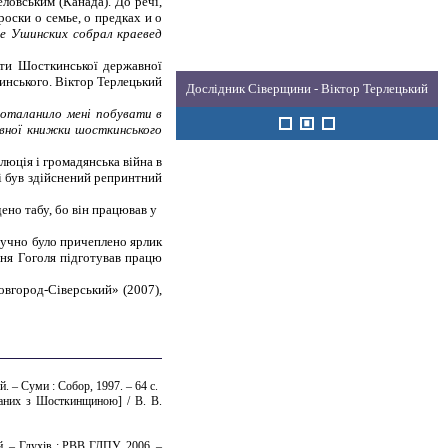
ловським (Канада). До речі,
роски о семье, о предках и о
е Ушинских собрал краевед
іти Шосткинської державної
шинського. Віктор Терлецький
Дослідник Сіверщини - Віктор Терлецький
поталанило мені побувати в
овної книжки шосткинського
люція і громадянська війна в
ві був здійснений репринтний
ено табу, бо він працював у
штучно було причеплено ярлик
ння Гоголя підготував працю
овгород-Сіверський» (2007),
. – Суми : Собор, 1997. – 64 с.
язаних з Шосткинщиною] / В. В.
й. – Глухів : РВВ ГДПУ, 2006. –