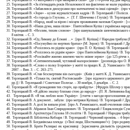
Терлецький В. «За п'ятнадцать років Незалежності ми фактично не мали української
Терлецький В. «Забавлявся дискурсами про математичні та інші сціенції» : (про 
Терлецький В. «Зоря» – кузня журналістських кадрів / В. Терлецький // Полісся. 
Терлецький В. «Із города із Глухова...» : [Т. Г. Шевченко і Глухів] / В. Терлецьки
Терлецький В. «Народ, який за вірою і місцем проживання належав Європі» : [з н
Терлецький В. «Наша дума, наша пісня» : Пантелеймон Куліш і українська народна
Терлецький В. «Незлим, тихим словом» : [про шанувальників шевченківського с
8 квітня. – С. 3.
Терлецький В. «Од Лиману до Есмані …» : [про П. Куліша] // Народна трибуна (Гл
Терлецький В. «Посумуймо по мертвих братах» (М. Зеров) / В. Терлецький // Дру
Терлецький В. «Розіллюсь по ріднім краю» : (про П. О. Куліша) / В. Терлецький
Терлецький В. «Розіллюсь по ріднім краю» : (про Пантелеймона Куліша) / В. Терл
Терлецький В. «Розсівайте жменю жменею чисто звіяне зерно» : (до 125-річчя з д
Терлецький В. «Сентиментальний, чутливий малоросіянин» : [розповідь про О. В. 
Терлецький В. «Слово о полку Ігоревім» у житті та працях К. Д. Ушинського / В. 
2007. – Вип. 3. – С. 263–271.
Терлецький В. «Став безсмертним він сьогодні» : (Київ у житті К. Д. Ушинського)
Терлецький В. «Тільки ти, святий Ростовський» : [про відомого церковного ді
рр.)] / В. Терлецький // Советское Полесье. – 30 ноября, 3 декабря. – С. 2.
Терлецький В. «Я громадянин тих сторіч, що прийдуть» : [Фрідріх Шіллер у праця
Терлецький В. «Я дійсно змалку близько стою до народу» : (П. Я. Литвинова-Барт
Терлецький В. «Я так люблю мою Україну» : [стаття з нагоди проголошення держав
Терлецький В. А документ... забули : (про метрики Куліша) / В. Терлецький // Дру
Терлецький В. А долі їм випали різні : [про А. Рачинського, який очолював співа
Терлецький В. Абрамов Іван Спиридонович / В. Терлецький // Енциклопедія Сумщин
Терлецький В. Архітектура Глухова 18 століття / В. Терлецький // Народна трибун
Терлецький В. Бібліотека Кобзаря / В. Терлецький // Червоний промінь. – 4 берез
Терлецький В. Богданівська плеяда : («Твої люди, Шосткинщино!») : [про родину З
Терлецький В. Брати Рклицькі як краєзнавці : [краєзнавча діяльність уроджен