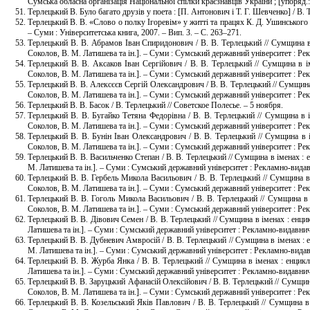
Сумська обласна організація Національної спілки краєзнавців України ; [упоряд.
Терлецький В. Було багато друзів у поета : [П. Антонович і Т. Г. Шевченко] / В. 
Терлецький В. В. «Слово о полку Ігоревім» у житті та працях К. Д. Ушинського / В
– Суми : Університетська книга, 2007. – Вип. 3. – С. 263–271.
Терлецький В. В. Абрамов Іван Спиридонович / В. В. Терлецький // Сумщина в і
Соколов, В. М. Латишева та ін.]. – Суми : Сумський державний університет : Ре
Терлецький В. В. Аксаков Іван Сергійович / В. В. Терлецький // Сумщина в іме
Соколов, В. М. Латишева та ін.]. – Суми : Сумський державний університет : Ре
Терлецький В. В. Алексєєв Сергій Олександрович / В. В. Терлецький // Сумщина в
Соколов, В. М. Латишева та ін.]. – Суми : Сумський державний університет : Ре
Терлецький В. В. Басок / В. Терлецький // Советское Полесье. – 5 ноября.
Терлецький В. В. Бугайко Тетяна Федорівна / В. В. Терлецький // Сумщина в ім
Соколов, В. М. Латишева та ін.]. – Суми : Сумський державний університет : Рек
Терлецький В. В. Бунін Іван Олександрович / В. В. Терлецький // Сумщина в ім
Соколов, В. М. Латишева та ін.]. – Суми : Сумський державний університет : Рек
Терлецький В. В. Васильченко Степан / В. В. Терлецький // Сумщина в іменах : е
М. Латишева та ін.]. – Суми : Сумський державний університет : Рекламно-видав
Терлецький В. В. Гербель Микола Васильович / В. В. Терлецький // Сумщина в і
Соколов, В. М. Латишева та ін.]. – Суми : Сумський державний університет : Р
Терлецький В. В. Гоголь Микола Васильович / В. В. Терлецький // Сумщина в ім
Соколов, В. М. Латишева та ін.]. – Суми : Сумський державний університет : Ре
Терлецький В. В. Дівович Семен / В. В. Терлецький // Сумщина в іменах : енцикл
Латишева та ін.]. – Суми : Сумський державний університет : Рекламно-видавнич
Терлецький В. В. Дубневич Амвросій / В. В. Терлецький // Сумщина в іменах : ен
М. Латишева та ін.]. – Суми : Сумський державний університет : Рекламно-видав
Терлецький В. В. Журба Янка / В. В. Терлецький // Сумщина в іменах : енцикло
Латишева та ін.]. – Суми : Сумський державний університет : Рекламно-видавнич
Терлецький В. В. Заруцький Афанасій Олексійович / В. В. Терлецький // Сумщина 
Соколов, В. М. Латишева та ін.]. – Суми : Сумський державний університет : Ре
Терлецький В. В. Козельський Яків Павлович / В. В. Терлецький // Сумщина в і