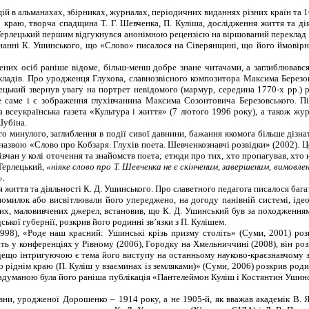
ій в альманахах, збірниках, журналах, періодичних виданнях різних країн та 
о краю, творча спадщина Т. Г. Шевченка, П. Куліша, дослідження життя та ді
 Терлецький першим відгукнувся анонімною рецензією на віршований переклад 
онанні К. Ушинського, що «Слово» писалося на Сіверянщині, що його ймові
ених осіб раніше відоме, більш-менш добре знане читачами, а заглиблювався
икладів. Про уродженця Глухова, славнозвісного композитора Максима Березо
лецький
звернув увагу на портрет невідомого (мармур, середина 1770-х рр.) 
саме і є зображення глухівчанина Максима Созонтовича Березовського. Післ
 всеукраїнська газета «Культура і життя»
(
7 лютого 1996 р
оку)
, а також жу
Шубіна.
 минулого, заглиблення в події сивої давнини, бажання якомога більше дізна
назвою «Слово про Кобзаря. Глухів поета. Шевченкознавчі розвідки» (2002). 
вчан у колі оточення та знайомств поета; етюди про тих, хто пропагував, хто
 Терлецький,
«ніяке слово про Т. Шевченка не є скінченим, завершеним, вимовле
»
.
тя та діяльності К. Д. Ушинського. Про славетного педагога писалося багато 
милок або висвітлювали його упереджено, на догоду панівній системі, ідео
них, маловивчених джерел, встановив, що К. Д. Ушинський був за походженням
кої губернії, розкрив його родинні зв’язки з П. Кулішем.
98), «Роде наш красний: Ушинські крізь призму століть» (Суми, 2001) ро
ь у конференціях у Рівному (2006), Городку на Хмельниччині (2008), він розк
 дещо інтригуючою є тема його виступу на останньому науково-краєзнавчому з
ріднім краю (П. Куліш у взаєминах із земляками)» (Суми, 2006) розкрив роди
адуманою була його раніша публікація «Пантелеймон Куліш і Костянтин Ушинс
вни, уродженої Дорошенко – 1914 року, а не 1905-й, як вважав академік В.