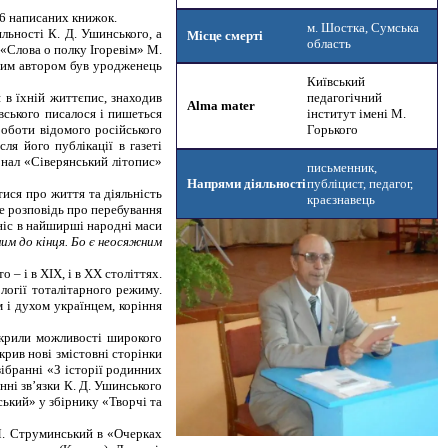
16 написаних книжок.
м. Шостка, Сумська
яльності К. Д. Ушинського, а
Місце смерті
область
«Слова о полку Ігоревім» М.
рним автором був уродженець
Київський
 в їхній життєпис, знаходив
педагогічний
Alma mater
вського писалося і пишеться
інститут імені М.
роботи відомого російського
Горького
я його публікації в газеті
рнал «Сіверянський літопис»
письменник,
Напрями діяльності
публіцист, педагог,
тися про життя та діяльність
краєзнавець
Це розповідь про перебування
 ніс в найширші народні маси
ним до кінця. Бо є неосяжним
– і в XIX, і в XX століттях.
логії тоталітарного режиму.
 і духом українцем, коріння
зкрили можливості широкого
рив нові змістовні сторінки
ібранні «З історії родинних
нні зв’язки К. Д. Ушинського
ький» у збірнику «Творчі та
 Я. Струминський в «Очерках