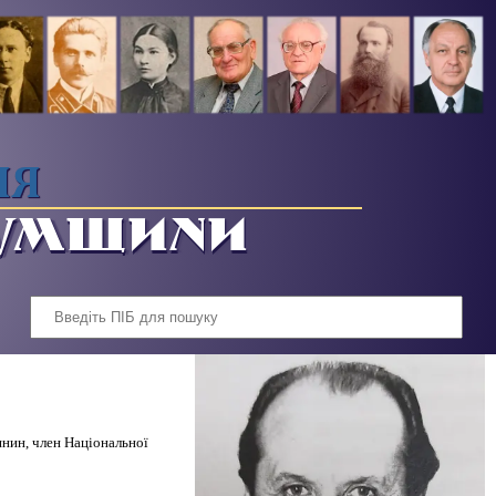
ІЯ
СУМЩИНИ
янин, член Національної