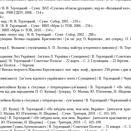
 В. В. Терлецький. – Суми : ВАТ «Сумська обласна друкарня», вид-во «Козацький вал», 
хів : РВВ ГДПУ, 2008. – 114 с.
4 с.
вид. / В. В. Терлецький. – Суми : Собор, 2001. – 216 с.
/ В. В. Терлецький. – Суми : ВВП «Мрія-1» ТОВ, 2006. – 234 с.
 : ВВП «Мрія-1» ТОВ, 2010. – 114 с.
ук.-попул. вид. / В. В. Терлецьий. – Суми : Собор, 2002. – 208 с.
мщина. Велика спадщина. Краєзнавство / [за заг. ред. О. Корнієнка ; авт.-упоряд.: О. 
ора Е. Фальконе і глухівчанина А. П. Лосенка, майстра історичного живопису] / В. Терл
дження Лесі Українки) : [зв'язки Л. Українки з Сумщиною] / В. Терлецький // Советское
ка] / В. Терлецький // Советское Полесье. – 22 марта. – С. 2; Глухівщина. – 22 березня. 
ке Полісся. – 7 березня.
/ Витоки творчості Максима Березовського: мат. наук. конф., присвяч. 250-річчю з дня 
рнявського) : [зв’язок відомого українського поета з Сумщиною] / В. Терлецький // Черв
нтелеймон Куліш в стосунках з літераторами-сум'янами) / В. Терлецький // «Не забу
ччя від дня народження П. О. Куліша] / [упоряд.: О. Малиш, Ю. П'ятаченко, Н. Шеденко]
еймон Куліш в стосунках з літератора-ми – сум’янами) / В. Терлецький // Червононий про
 : [П. Куліш] / В. Терлецький // «Не забудеш мене, моя нене, Вкраїно» : [антологія кра
 О. Малиш, Ю. П'ятаченко, Н. Шеденко]. – Суми : Триторія, 2019. – С. 101–105.
ліш] / В. Терлецький // «Не забудеш мене, моя нене, Вкраїно» : [антологія краєзнавчих р
 Ю. П'ятаченко, Н. Шеденко]. – Суми : Триторія, 2019. – С. 105–109.
ження Гулака-Артемовського / В. Терлецький // Советское Полесье. – 31 января. – С. 3
ження П. Куліша] / В. Терлецький // Советское Полесье. – 14 июля. – С. 3.