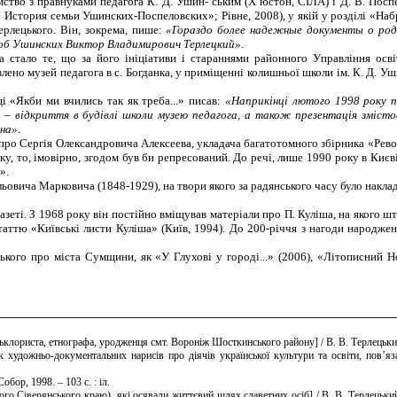
ство з правнуками педагога К. Д. Ушин- ським (Х’юстон, СІЛА) і Д. В. Поспе
 История семьи Ушинских-Поспеловских»; Рівне, 2008), у якій у розділі «Наб
ерлецького. Він, зокрема, пише:
«Гораздо более надежные документы о род
 об Ушинских Виктор Владимирович Терлецкий»
.
ка
стало
те, що за його ініціатив
и
і стараннями
р
айонного
У
правління осв
влено музей педагога в с. Богданка, у приміщенні колишньої школи ім. К. Д. У
 «Якби ми вчились так як треба...» писав:
«Наприкінці лютого 1998 року 
я – відкриття в будівлі школи музею педагога, а також презентація зміст
ина»
.
про Сергія Олександровича Алексеева, укладача багатотомного збірника «Рево
оку, то, імовірно, згодом був би репресований. До речі, лише 1990 року в Киє
».
овича Марковича (1848-1929), на твори якого за радянського часу було наклад
газеті. З 1968 року він постійно вміщував матеріали про П. Куліша, на якого 
таттю «Київські листи Куліша» (Київ, 1994). До 200-річчя з нагоди народже
кого про міста Сумщини, як «У Глухові у городі...» (2006), «Літописний Н
льклориста, етнографа, уродженця смт. Вороніж Шосткинського району] / В. В. Терлецький
ик художньо-документальних нарисів про діячів української культури та освіти, пов’
бор, 1998. – 103 с. : іл.
го Сіверянського краю), які осявали життєвий шлях славетних осіб] / В. В. Терлецьки