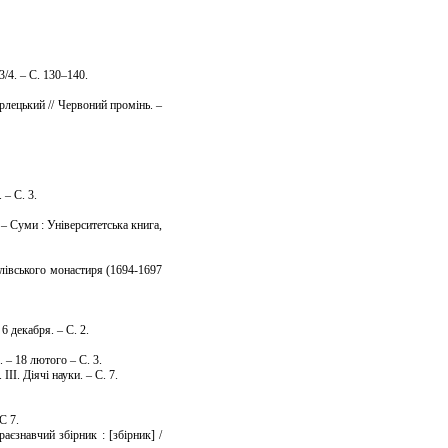
/4. – С. 130–140.
рлецький // Червоний промінь. –
 – С. 3.
 – Суми : Університетська книга,
лівського монастиря (1694-1697
6 декабря. – С. 2.
. – 18 лютого – С. 3.
І. Діячі науки. – С. 7.
С 7.
єзнавчий збірник : [збірник] /