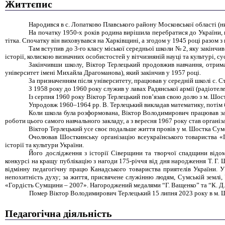
Життєпис
Народився в с. Лопатково Плавського району Московської області (нин
На початку 1950-х років родина вирішила перебратися до України, в
тітка. Спочатку він виховувався на Харківщині, а згодом у 1945 році разом 
Там вступив до 3-го класу міської середньої школи № 2, яку закінчи
історії, колискою визначних особистостей у вітчизняній науці та культурі, с
Закінчивши школу, Віктор Терлецький продовжив навчання, отрима
університет імені Михайла Драгоманова), який закінчив у 1957 році.
За призначенням після університету, працював у середній школі с. 
З 1958 року до 1960 року служив у лавах Радянської армії (радіотеле
Із серпня 1960 року Віктор Терлецький пов’язав свою долю з м. Шо
Упродовж 1960–1964 рр. В. Терлецький викладав математику, потім 
Коли школа була розформована, Віктор Володимирович працював зав
роботи цього самого навчального закладу, а з вересня 1967 року став органі
Віктор Терлецький усе своє подальше життя провів у м. Шостка Сум
Очолював Шосткинську організацію всеукраїнського товариства «П
історії та культури України.
Його дослідження з історії Сіверщини та творчої спадщини відо
конкурсі на кращу публікацію з нагоди 175-річчя від дня народження Т. Г
відмінну педагогічну працю Канадського товариства приятелів України. У 
непохитність духу; за життя, присвячене служінню людям, Сумській землі,
«Гордість Сумщини – 2007». Нагороджений медалями “Г. Ващенко” та “К. Д
Помер Віктор Володимирович Терлецький 15 липня 2023 року в м. 
Педагогічна діяльність