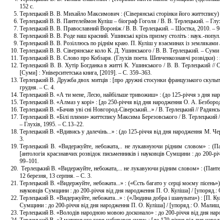
152 с.
Терлецький В. В. Михайло Максимович : (Сіверянські сторінки його життєпису) /
Терлецький В. В. Пантелеймон Куліш – біограф Гоголя / В. В. Терлецький. – Глу
Терлецький В. В. Православний Вороніж / В. В. Терлецький. – Шостка, 2010. – 9
Терлецький В. В. Роде наш красний. Ушинські крізь призму століть : наук.-попул. 
Терлецький В. В. Розіллюсь по ріднім краю. П. Куліш у взаєминах із земляками 
Терлецький В. В. Сіверянське коло К. Д. Ушинського / В. В. Терлецький. – Суми
Терлецький В. В. Слово про Кобзаря. (Глухів поета. Шевченкознавчі розвідки) : на
Терлецький В. В. Хутір Богданка в житті К. Ушинського / В. В. Терлецький // Су
[Суми] : Університетська книга, [2019]. – С. 359–363.
Терлецький В. Дружба двох митців : [про дружні стосунки французького скульпт
грудня. – С. 4.
Терлецький В. «А ти мене, Лесю, найбільше тривожиш» : (до 125-річчя з дня наро
Терлецький В. «Алмаз у корі» : [до 250-річчя від дня народження О. А. Безбородь
Терлецький В. «Бачив уві сні Новгород-Сіверський...» / В. Терлецький // Радянсь
Терлецький В. «Білі плями» життєпису Максима Березовського / В. Терлецький /
– Глухів, 1995. – С.13–22.
Терлецький В. «Вдивись у далечінь...» : (до 125-річчя від дня народження М. Че
3.
Терлецький В. «Видержуйте, небожата,.. не лукавнуючи рідним словом» : (Па
[антологія краєзнавчих розвідок письменників і науковців Сумщини : до 200-рі
99–101.
Терлецький В. «Видержуйте, небожата,... не лукавуючи рідним словом» : (Пантел
12 березня, 13 серпня. – С. 3.
Терлецький В. «Видержуйте, небожата...» : («Єсть багато у серці моєму пісень»)
науковців Сумщини : до 200-річчя від дня народження П. О. Куліша] / [упоряд.:
Терлецький В. «Видержуйте, небожата...» : («Людина добра і шанувата») : [П. Ку
Сумщини : до 200-річчя від дня народження П. О. Куліша] / [упоряд.: О. Малиш,
Терлецький В. «Володів народною мовою досконало» : до 200-річчя від дня народ
Терлецький В. «З матернього горя набирався сили» : [до 170-річчя від дня народ