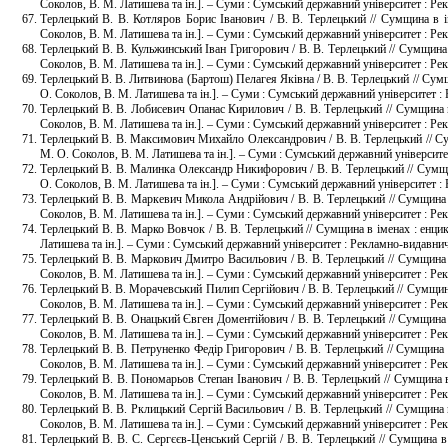
Соколов, В. М. Латишева та ін.]. – Суми : Сумський державний університет : Ре
Терлецький В. В. Котляров Борис Іванович / В. В. Терлецький // Сумщина в іме
Соколов, В. М. Латишева та ін.]. – Суми : Сумський державний університет : Рек
Терлецький В. В. Кульжинський Іван Григорович / В. В. Терлецький // Сумщина в 
Соколов, В. М. Латишева та ін.]. – Суми : Сумський державний університет : Рек
Терлецький В. В. Литвинова (Бартош) Пелагея Яківна / В. В. Терлецький // Сумщи
О. Соколов, В. М. Латишева та ін.]. – Суми : Сумський державний університет :
Терлецький В. В. Лобисевич Опанас Кирилович / В. В. Терлецький // Сумщина в і
Соколов, В. М. Латишева та ін.]. – Суми : Сумський державний університет : Ре
Терлецький В. В. Максимович Михайло Олександрович / В. В. Терлецький // Сумщи
М. О. Соколов, В. М. Латишева та ін.]. – Суми : Сумський державний університе
Терлецький В. В. Малинка Олександр Никифорович / В. В. Терлецький // Сумщина 
О. Соколов, В. М. Латишева та ін.]. – Суми : Сумський державний університет :
Терлецький В. В. Маркевич Микола Андрійович / В. В. Терлецький // Сумщина в і
Соколов, В. М. Латишева та ін.]. – Суми : Сумський державний університет : Рек
Терлецький В. В. Марко Вовчок / В. В. Терлецький // Сумщина в іменах : енцикл
Латишева та ін.]. – Суми : Сумський державний університет : Рекламно-видавнич
Терлецький В. В. Маркович Дмитро Васильович / В. В. Терлецький // Сумщина в і
Соколов, В. М. Латишева та ін.]. – Суми : Сумський державний університет : Ре
Терлецький В. В. Морачевський Пилип Сергійович / В. В. Терлецький // Сумщина в
Соколов, В. М. Латишева та ін.]. – Суми : Сумський державний університет : Ре
Терлецький В. В. Онацький Євген Доментійович / В. В. Терлецький // Сумщина в 
Соколов, В. М. Латишева та ін.]. – Суми : Сумський державний університет : Р
Терлецький В. В. Петруненко Федір Григорович / В. В. Терлецький // Сумщина в 
Соколов, В. М. Латишева та ін.]. – Суми : Сумський державний університет : Ре
Терлецький В. В. Пономарьов Степан Іванович / В. В. Терлецький // Сумщина в і
Соколов, В. М. Латишева та ін.]. – Суми : Сумський державний університет : Рек
Терлецький В. В. Рклицький Сергій Васильович / В. В. Терлецький // Сумщина в 
Соколов, В. М. Латишева та ін.]. – Суми : Сумський державний університет : Ре
Терлецький В. В. С. Сергєєв-Ценський Сергій / В. В. Терлецький // Сумщина в і