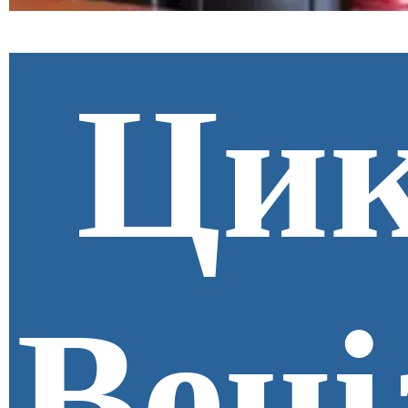
Цик
Вені