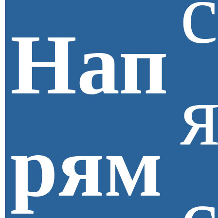
Нап
я
рям