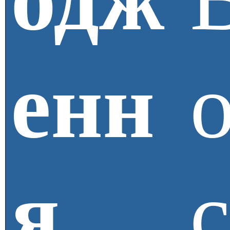
енн
я