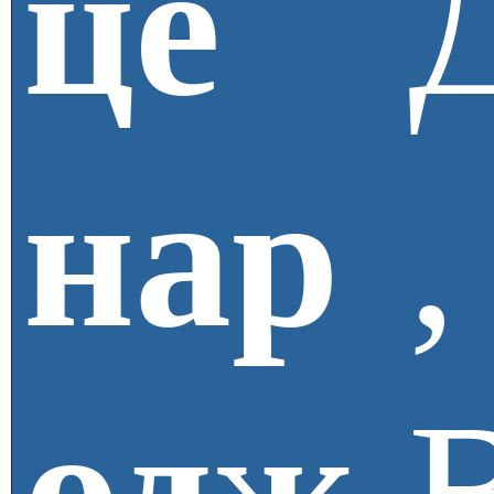
це
нар
,
одж