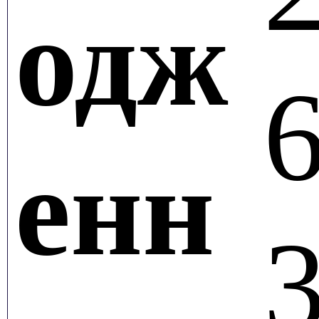
одж
6
енн