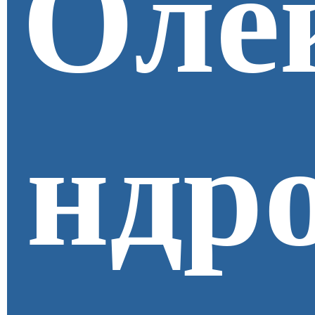
Оле
ндр